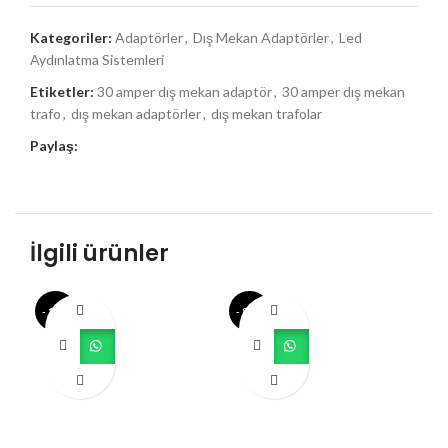
Kategoriler:
Adaptörler
,
Dış Mekan Adaptörler
,
Led
Aydınlatma Sistemleri
Etiketler:
30 amper dış mekan adaptör
,
30 amper dış mekan
trafo
,
dış mekan adaptörler
,
dış mekan trafolar
Paylaş:
İlgili ürünler
- 18%
- 82%
- 1