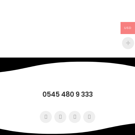
değerini %20 fazla
hesaplayarak seçerseniz
adaptör daha uzun ömürlü
olacaktır. - Ledlerin arkasında
3M marka çift taraflı bant
USD
bulunur. Hemen hemen her
yüzeye kolayca monte
edilebilir. Ürünlerde vida girişi
de bulunmaktadır. İsterseniz
vida ile de montaj
yapabilirsiniz. - Mercekli
Modül Led Beyaz 1.5w
alüminyum Pcb üzerine
dizilidir. Alüminyum Pcb
soğutucu görevi görür. Ledler
ısınma yapmaz. - Ledlerde
0545 480 9 333
akım koruma mevcuttur. -
Mercekli Modül Led Beyaz
1.5w IP67 koruma sınıfına
sahiptir. Su geçirmez. Bir tek
suyun içinde kullanıma uygun
değildir. Kullanım Alanları
: Mercekli modül ledler Tabela,
Akvaryum, Araç içi - araç dışı,