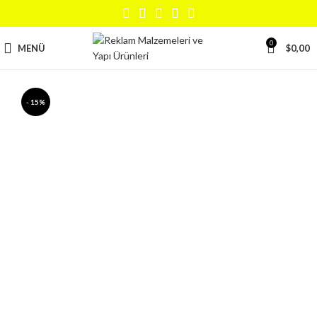
0
MENÜ
$
0,00
- 15%