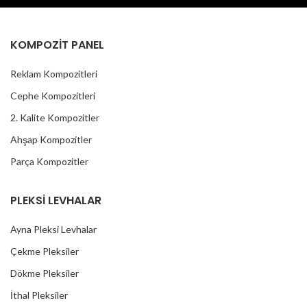
Ofis, Market, Dükkan vb.
yerlerde iç mekan - dış mekan
kullanımına uygundur.
KOMPOZİT PANEL
Reklam Kompozitleri
Cephe Kompozitleri
2. Kalite Kompozitler
Ahşap Kompozitler
Parça Kompozitler
PLEKSİ LEVHALAR
Ayna Pleksi Levhalar
Çekme Pleksiler
Dökme Pleksiler
İthal Pleksiler