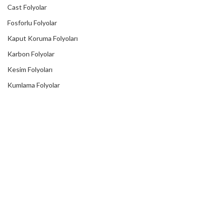
Cast Folyolar
Fosforlu Folyolar
Kaput Koruma Folyoları
Karbon Folyolar
Kesim Folyoları
Kumlama Folyolar
Lümen Folyolar
Mekanik Folyolar
Mıknatıslı Folyolar
Reklektif Folyolar
Reflektörlü Tır Şeritleri
Transfer Bantları
Translusent Folyolar
Transparan Folyolar