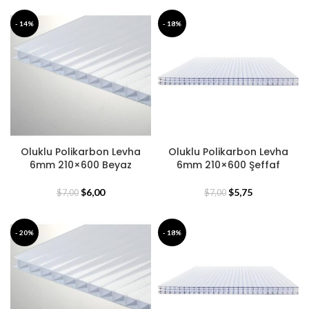
- 14%
- 18%
Oluklu Polikarbon Levha
Oluklu Polikarbon Levha
6mm 210×600 Beyaz
6mm 210×600 Şeffaf
$
6,00
$
5,75
$
7,00
$
7,00
- 20%
- 18%