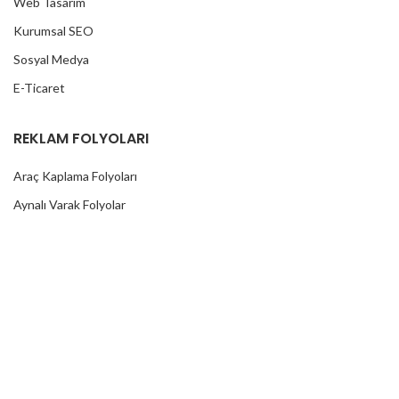
Web Tasarım
Kurumsal SEO
Sosyal Medya
E-Ticaret
REKLAM FOLYOLARI
Araç Kaplama Folyoları
Aynalı Varak Folyolar
Cam Filmleri
Baskı Folyoları
Cast Folyolar
Fosforlu Folyolar
Kaput Koruma Folyoları
Karbon Folyolar