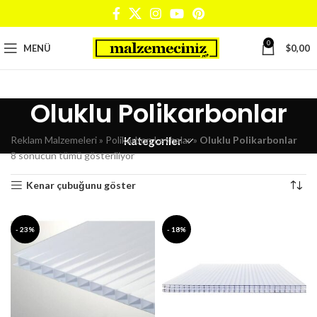
0
MENÜ
$
0,00
Oluklu Polikarbonlar
Reklam Malzemeleri
»
Polikarbon Levhalar
»
Oluklu Polikarbonlar
Kategoriler
8 sonucun tümü gösteriliyor
Kenar çubuğunu göster
- 23%
- 18%