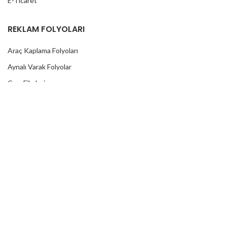
E-Ticaret
REKLAM FOLYOLARI
Araç Kaplama Folyoları
Aynalı Varak Folyolar
Cam Filmleri
Baskı Folyoları
Cast Folyolar
Fosforlu Folyolar
Kaput Koruma Folyoları
Karbon Folyolar
Kesim Folyoları
Kumlama Folyolar
Lümen Folyolar