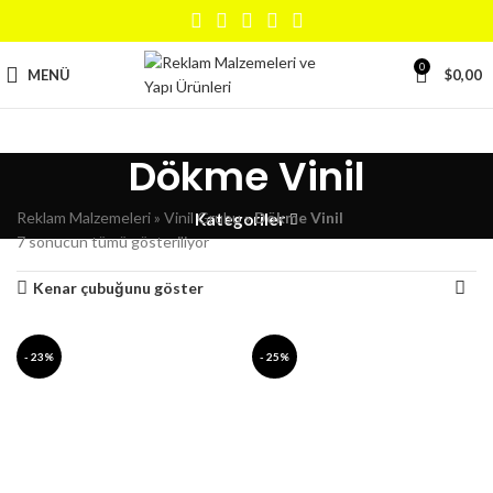
0
MENÜ
$
0,00
Dökme Vinil
Reklam Malzemeleri
»
Vinil Grubu
»
Dökme Vinil
Kategoriler
7 sonucun tümü gösteriliyor
Kenar çubuğunu göster
- 23%
- 25%