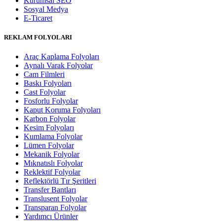
Kurumsal SEO
Sosyal Medya
E-Ticaret
REKLAM FOLYOLARI
Araç Kaplama Folyoları
Aynalı Varak Folyolar
Cam Filmleri
Baskı Folyoları
Cast Folyolar
Fosforlu Folyolar
Kaput Koruma Folyoları
Karbon Folyolar
Kesim Folyoları
Kumlama Folyolar
Lümen Folyolar
Mekanik Folyolar
Mıknatıslı Folyolar
Reklektif Folyolar
Reflektörlü Tır Şeritleri
Transfer Bantları
Translusent Folyolar
Transparan Folyolar
Yardımcı Ürünler