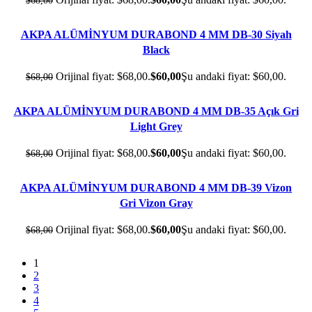
AKPA ALÜMİNYUM DURABOND 4 MM DB-30 Siyah
- 12%
Black
Orijinal fiyat: $68,00.
$
60,00
Şu andaki fiyat: $60,00.
$
68,00
AKPA ALÜMİNYUM DURABOND 4 MM DB-35 Açık Gri
- 12%
Light Grey
Orijinal fiyat: $68,00.
$
60,00
Şu andaki fiyat: $60,00.
$
68,00
AKPA ALÜMİNYUM DURABOND 4 MM DB-39 Vizon
- 12%
Gri Vizon Gray
Orijinal fiyat: $68,00.
$
60,00
Şu andaki fiyat: $60,00.
$
68,00
1
2
3
4