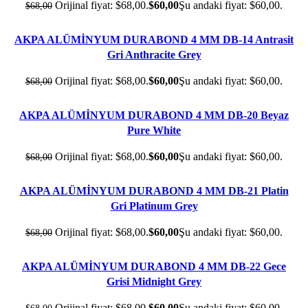
Orijinal fiyat: $68,00.
$
60,00
Şu andaki fiyat: $60,00.
$
68,00
AKPA ALÜMİNYUM DURABOND 4 MM DB-14 Antrasit
- 12%
Gri Anthracite Grey
Orijinal fiyat: $68,00.
$
60,00
Şu andaki fiyat: $60,00.
$
68,00
AKPA ALÜMİNYUM DURABOND 4 MM DB-20 Beyaz
- 12%
Pure White
Orijinal fiyat: $68,00.
$
60,00
Şu andaki fiyat: $60,00.
$
68,00
AKPA ALÜMİNYUM DURABOND 4 MM DB-21 Platin
- 12%
Gri Platinum Grey
Orijinal fiyat: $68,00.
$
60,00
Şu andaki fiyat: $60,00.
$
68,00
AKPA ALÜMİNYUM DURABOND 4 MM DB-22 Gece
- 12%
Grisi Midnight Grey
Orijinal fiyat: $68,00.
$
60,00
Şu andaki fiyat: $60,00.
$
68,00