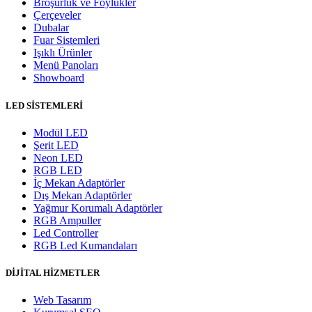
Broşürlük ve Föylükler
Çerçeveler
Dubalar
Fuar Sistemleri
Işıklı Ürünler
Menü Panoları
Showboard
LED SİSTEMLERİ
Modül LED
Şerit LED
Neon LED
RGB LED
İç Mekan Adaptörler
Dış Mekan Adaptörler
Yağmur Korumalı Adaptörler
RGB Ampuller
Led Controller
RGB Led Kumandaları
DİJİTAL HİZMETLER
Web Tasarım