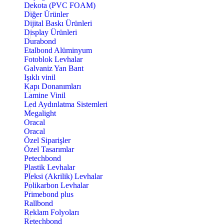
Dekota (PVC FOAM)
Diğer Ürünler
Dijital Baskı Ürünleri
Display Ürünleri
Durabond
Etalbond Alüminyum
Fotoblok Levhalar
Galvaniz Yan Bant
Işıklı vinil
Kapı Donanımları
Lamine Vinil
Led Aydınlatma Sistemleri
Megalight
Oracal
Oracal
Özel Siparişler
Özel Tasarımlar
Petechbond
Plastik Levhalar
Pleksi (Akrilik) Levhalar
Polikarbon Levhalar
Primebond plus
Rallbond
Reklam Folyoları
Retechbond