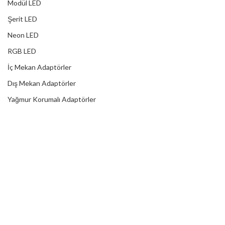
Modül LED
Şerit LED
Neon LED
RGB LED
İç Mekan Adaptörler
Dış Mekan Adaptörler
Yağmur Korumalı Adaptörler
RGB Ampuller
Led Controller
RGB Led Kumandaları
DİJİTAL HİZMETLER
Web Tasarım
Kurumsal SEO
Sosyal Medya