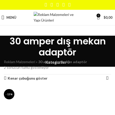
0
MENÜ
$
0,00
30 amper dış mekan
adaptör
Reklam Malzemeleri
»
30 amper dış mekan adaptör
Kategoriler
2 sonucun tümü gösteriliyor
Kenar çubuğunu göster
- 15%