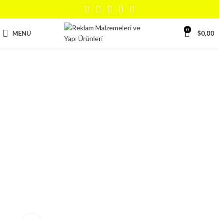
0
MENÜ
$
0,00