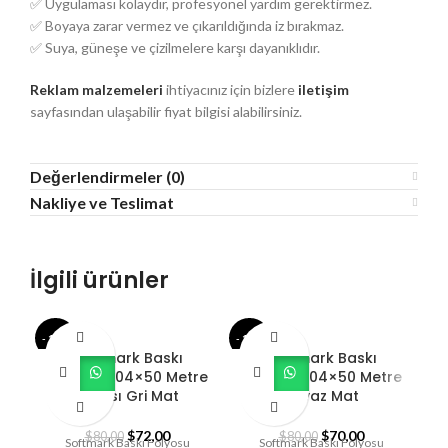
✅ Uygulaması kolaydır, profesyonel yardım gerektirmez.
✅ Boyaya zarar vermez ve çıkarıldığında iz bırakmaz.
✅ Suya, güneşe ve çizilmelere karşı dayanıklıdır.
Reklam malzemeleri
ihtiyacınız için bizlere
iletişim
sayfasından ulaşabilir fiyat bilgisi alabilirsiniz.
Değerlendirmeler (0)
Nakliye ve Teslimat
İlgili ürünler
- 10%
- 13%
- 1
Softmark Baskı
Softmark Baskı
Folyosu 1,04×50 Metre
Folyosu 1,04×50 Metre
F
Arkası Gri Mat
Beyaz Mat
$
72,00
$
70,00
$
80,00
$
80,00
Softmark Baskı Folyosu
Softmark Baskı Folyosu