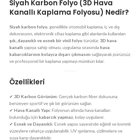
Siyah Karbon Folyo (3D Hava
Kanallı Kaplama Folyosu) Nedir?
Siyah karbon folyo
, genellikle otomobil kaplama, iç ve dış
dekorasyon, elektronik cihaz kaplama gibi alanlarda kullanılan
şık, dayanıklı ve esnek bir vinil folyo
türüdür.
3D hava
kanallı
yapıya sahip olması, uygulama sırasında
hava
kabarcıklarının kolayca dışarı çıkmasını
sağlayarak pürüzsüz
ve profesyonel bir kaplama yapmayı mümkün kılar.
Özellikleri
✔
3D Karbon Görünüm
: Gerçek karbon fiber dokusuna
benzeyen sportif ve şık bir görünüm sağlar.
✔
Hava Kanallı Yapı
: Folyonun altında hava kanalları
bulunduğu için
kabarcık yapmaz
, kolay uygulanır.
✔
Esnek ve Dayanıklı
: Esnek yapısı sayesinde eğimli ve kıvrımlı
yüzeylere rahatça uygulanabilir. UV ışınlarına, çizilmelere ve
suya karşı dayanıklıdır.