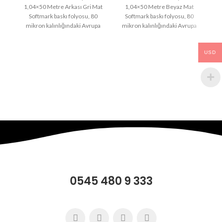
1,04×50 Metre Arkası Gri Mat
1,04×50 Metre Beyaz Mat
1
Softmark baskı folyosu, 80
Softmark baskı folyosu, 80
mikron kalınlığındaki Avrupa
mikron kalınlığındaki Avrupa
k
PVC ve 138 gram silikonlu
PVC ve 138 gram silikonlu
taşıyıcı
USD
0545 480 9 333