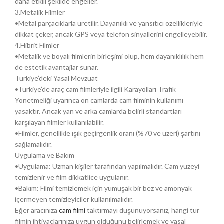
daha etkili şekilde engeller.
3.Metalik Filmler
•Metal parçacıklarla üretilir. Dayanıklı ve yansıtıcı özellikleriyle
dikkat çeker, ancak GPS veya telefon sinyallerini engelleyebilir.
4.Hibrit Filmler
•Metalik ve boyalı filmlerin birleşimi olup, hem dayanıklılık hem
de estetik avantajlar sunar.
Türkiye’deki Yasal Mevzuat
•Türkiye’de araç cam filmleriyle ilgili Karayolları Trafik
Yönetmeliği uyarınca ön camlarda cam filminin kullanımı
yasaktır. Ancak yan ve arka camlarda belirli standartları
karşılayan filmler kullanılabilir.
•Filmler, genellikle ışık geçirgenlik oranı (%70 ve üzeri) şartını
sağlamalıdır.
Uygulama ve Bakım
•Uygulama: Uzman kişiler tarafından yapılmalıdır. Cam yüzeyi
temizlenir ve film dikkatlice uygulanır.
•Bakım: Filmi temizlemek için yumuşak bir bez ve amonyak
içermeyen temizleyiciler kullanılmalıdır.
Eğer aracınıza
cam filmi
taktırmayı düşünüyorsanız, hangi tür
filmin ihtiyaçlarınıza uygun olduğunu belirlemek ve yasal