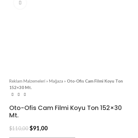
Büyütmek için tıklayın
Reklam Malzemeleri
»
Mağaza
»
Oto-Ofis Cam Filmi Koyu Ton
152×30 Mt.
Oto-Ofis Cam Filmi Koyu Ton 152×30
Mt.
$
91,00
$
110,00