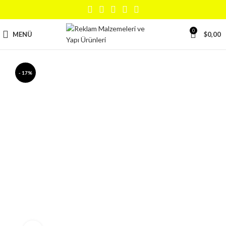
0
MENÜ
$
0,00
- 17%