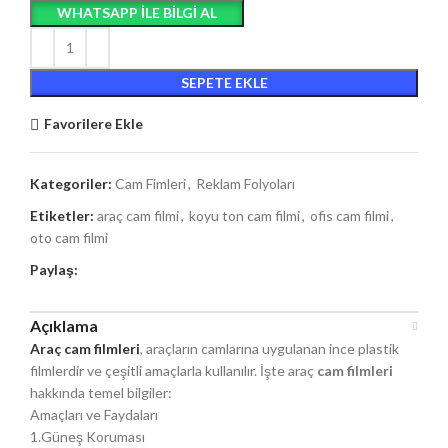
WHATSAPP ILE BILGI AL
SEPETE EKLE
Favorilere Ekle
Kategoriler:
Cam Fimleri
,
Reklam Folyoları
Etiketler:
araç cam filmi
,
koyu ton cam filmi
,
ofis cam filmi
,
oto cam filmi
Paylaş:
Açıklama
Araç cam filmleri
, araçların camlarına uygulanan ince plastik
filmlerdir ve çeşitli amaçlarla kullanılır. İşte araç
cam filmleri
hakkında temel bilgiler:
Amaçları ve Faydaları
1.Güneş Koruması