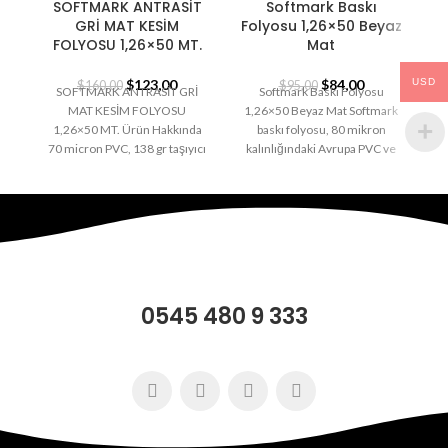
SOFTMARK ANTRASİT
Softmark Baskı
GRİ MAT KESİM
Folyosu 1,26×50 Beyaz
F
FOLYOSU 1,26×50 MT.
Mat
$
123,00
$
84,00
USD
$
160,00
$
95,00
SOFTMARK ANTRASİT GRİ
Softmark Baskı Folyosu
MAT KESİM FOLYOSU
1,26×50 Beyaz Mat Softmark
1,26×50 MT. Ürün Hakkında
baskı folyosu, 80 mikron
Pa
70 micron PVC, 138 gr taşıyıcı
kalınlığındaki Avrupa PVC ve
kağıttan oluşmaktadır. Folyo
138 gram silikonlu taşıyıcı
üretiminde
kağıttan
0545 480 9 333