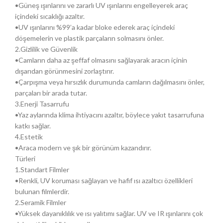
•Güneş ışınlarını ve zararlı UV ışınlarını engelleyerek araç
içindeki sıcaklığı azaltır.
•UV ışınlarını %99’a kadar bloke ederek araç içindeki
döşemelerin ve plastik parçaların solmasını önler.
2.Gizlilik ve Güvenlik
•Camların daha az şeffaf olmasını sağlayarak aracın içinin
dışarıdan görünmesini zorlaştırır.
•Çarpışma veya hırsızlık durumunda camların dağılmasını önler,
parçaları bir arada tutar.
3.Enerji Tasarrufu
•Yaz aylarında klima ihtiyacını azaltır, böylece yakıt tasarrufuna
katkı sağlar.
4.Estetik
•Araca modern ve şık bir görünüm kazandırır.
Türleri
1.Standart Filmler
•Renkli, UV koruması sağlayan ve hafif ısı azaltıcı özellikleri
bulunan filmlerdir.
2.Seramik Filmler
•Yüksek dayanıklılık ve ısı yalıtımı sağlar. UV ve IR ışınlarını çok