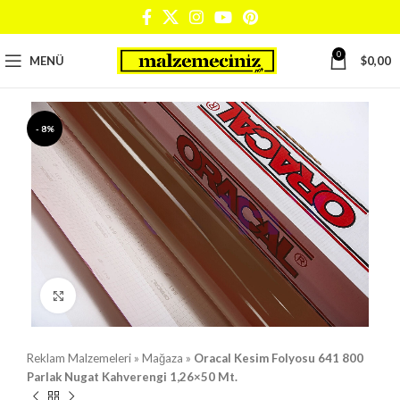
0
MENÜ
$
0,00
- 8%
Büyütmek için tıklayın
Reklam Malzemeleri
»
Mağaza
»
Oracal Kesim Folyosu 641 800
Parlak Nugat Kahverengi 1,26×50 Mt.