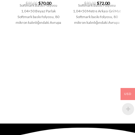
$
70,00
$
72,00
$
80,00
$
80,00
Softmark Baskı Folyosu
Softmark Baskı Folyosu
1,04×50 Beyaz Parlak
1,04×50 Metre Arkası Gri Mat
Softmark baskı folyosu, 80
Softmark baskı folyosu, 80
Pa
mikron kalınlığındaki Avrupa
mikron kalınlığındaki Avrupa
PVC ve 138 gram silikonlu
PVC ve 138 gram silikonlu
taşıyıcı kağıttan
USD