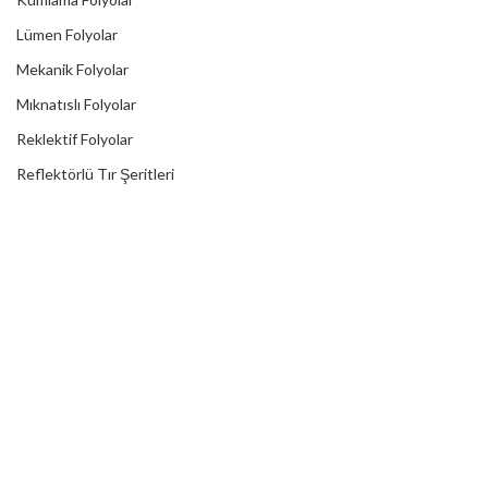
Lümen Folyolar
Mekanik Folyolar
Mıknatıslı Folyolar
Reklektif Folyolar
Reflektörlü Tır Şeritleri
Transfer Bantları
Translusent Folyolar
Transparan Folyolar
Yardımcı Ürünler
Laminasyonlar
X
Malzemeciniz.net
2023 CREATED BY
- WEB TASARIM
SEO