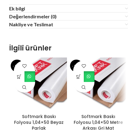
Ek bilgi
Değerlendirmeler (0)
Nakliye ve Teslimat
İlgili ürünler
- 13%
- 10%
- 1
Softmark Baskı
Softmark Baskı
Folyosu 1,04×50 Beyaz
Folyosu 1,04×50 Metre
F
Parlak
Arkası Gri Mat