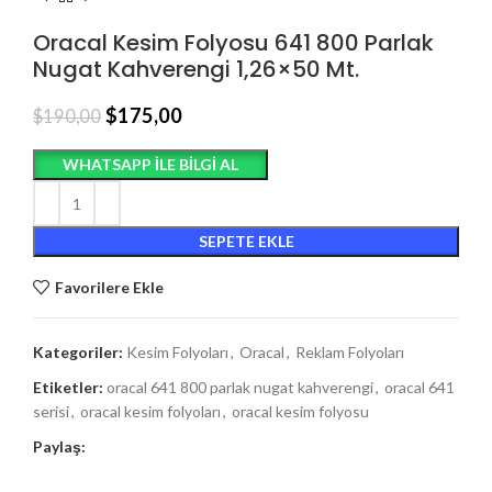
Oracal Kesim Folyosu 641 800 Parlak
Nugat Kahverengi 1,26×50 Mt.
$
175,00
$
190,00
WHATSAPP ILE BILGI AL
SEPETE EKLE
Favorilere Ekle
Kategoriler:
Kesim Folyoları
,
Oracal
,
Reklam Folyoları
Etiketler:
oracal 641 800 parlak nugat kahverengi
,
oracal 641
serisi
,
oracal kesim folyoları
,
oracal kesim folyosu
Paylaş: