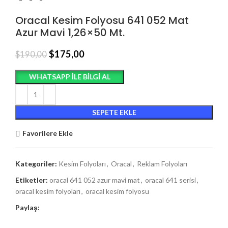
Oracal Kesim Folyosu 641 052 Mat
Azur Mavi 1,26×50 Mt.
$
175,00
$
190,00
WHATSAPP ILE BILGI AL
SEPETE EKLE
Favorilere Ekle
Kategoriler:
Kesim Folyoları
,
Oracal
,
Reklam Folyoları
Etiketler:
oracal 641 052 azur mavi mat
,
oracal 641 serisi
,
oracal kesim folyoları
,
oracal kesim folyosu
Paylaş: