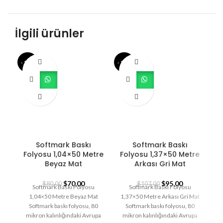
İlgili ürünler
- 13%
- 11%
- 1
Softmark Baskı
Softmark Baskı
Folyosu 1,04×50 Metre
Folyosu 1,37×50 Metre
F
Beyaz Mat
Arkası Gri Mat
$
70,00
$
95,00
$
80,00
$
107,00
Softmark Baskı Folyosu
Softmark Baskı Folyosu
1,04×50 Metre Beyaz Mat
1,37×50 Metre Arkası Gri Mat
Softmark baskı folyosu, 80
Softmark baskı folyosu, 80
Pa
mikron kalınlığındaki Avrupa
mikron kalınlığındaki Avrupa