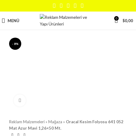
0
MENÜ
$
0,00
- 8%
Büyütmek için tıklayın
Reklam Malzemeleri
»
Mağaza
»
Oracal Kesim Folyosu 641 052
Mat Azur Mavi 1,26×50 Mt.