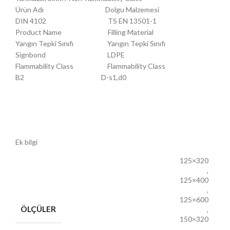
Ürün Adı Dolgu Malzemesi
DIN 4102 TS EN 13501-1
Product Name Filling Material
Yangın Tepki Sınıfı Yangın Tepki Sınıfı
Signbond LDPE
Flammability Class Flammability Class
B2 D-s1,d0
Ek bilgi
125×320
,
125×400
,
125×600
ÖLÇÜLER
,
150×320
,