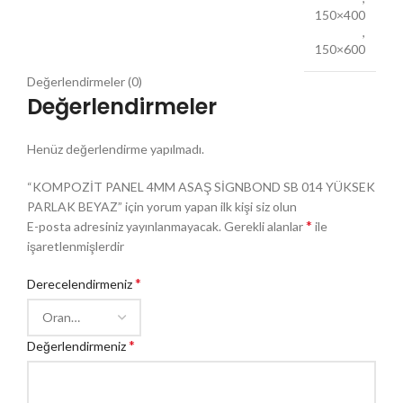
150×400
,
150×600
Değerlendirmeler (0)
Değerlendirmeler
Henüz değerlendirme yapılmadı.
“KOMPOZİT PANEL 4MM ASAŞ SİGNBOND SB 014 YÜKSEK
PARLAK BEYAZ” için yorum yapan ilk kişi siz olun
*
E-posta adresiniz yayınlanmayacak.
Gerekli alanlar
ile
işaretlenmişlerdir
*
Derecelendirmeniz
*
Değerlendirmeniz