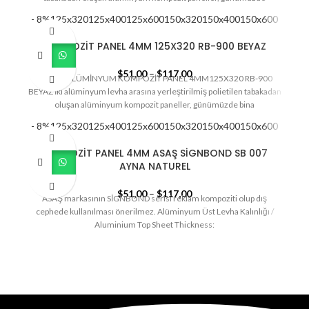
- 8%
125x320
125x400
125x600
150x320
150x400
150x600
KOMPOZİT PANEL 4MM 125X320 RB-900 BEYAZ
$
51,00
–
$
117,00
SİSTEM ALÜMİNYUM KOMPOZİT PANEL 4MM125X320 RB-900
BEYAZ İki alüminyum levha arasına yerleştirilmiş polietilen tabakadan
oluşan alüminyum kompozit paneller, günümüzde bina
- 8%
125x320
125x400
125x600
150x320
150x400
150x600
KOMPOZİT PANEL 4MM ASAŞ SİGNBOND SB 007
AYNA NATUREL
$
51,00
–
$
117,00
ASAŞ markasının SİGNBOND serisi reklam kompoziti olup dış
cephede kullanılması önerilmez. Alüminyum Üst Levha Kalınlığı /
Aluminium Top Sheet Thickness: