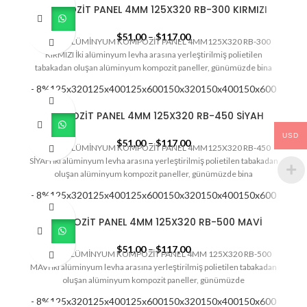
KOMPOZİT PANEL 4MM 125X320 RB-300 KIRMIZI
$
51,00
–
$
117,00
SİSTEM ALÜMİNYUM KOMPOZİT PANEL 4MM125X320 RB-300
KIRMIZI İki alüminyum levha arasına yerleştirilmiş polietilen
tabakadan oluşan alüminyum kompozit paneller, günümüzde bina
- 8%
125x320
125x400
125x600
150x320
150x400
150x600
KOMPOZİT PANEL 4MM 125X320 RB-450 SİYAH
USD
$
51,00
–
$
117,00
SİSTEM ALÜMİNYUM KOMPOZİT PANEL 4MM125X320 RB-450
SİYAH İki alüminyum levha arasına yerleştirilmiş polietilen tabakadan
oluşan alüminyum kompozit paneller, günümüzde bina
- 8%
125x320
125x400
125x600
150x320
150x400
150x600
KOMPOZİT PANEL 4MM 125X320 RB-500 MAVİ
$
51,00
–
$
117,00
SİSTEM ALÜMİNYUM KOMPOZİT PANEL 4MM 125X320 RB-500
MAVİ İki alüminyum levha arasına yerleştirilmiş polietilen tabakadan
oluşan alüminyum kompozit paneller, günümüzde
- 8%
125x320
125x400
125x600
150x320
150x400
150x600