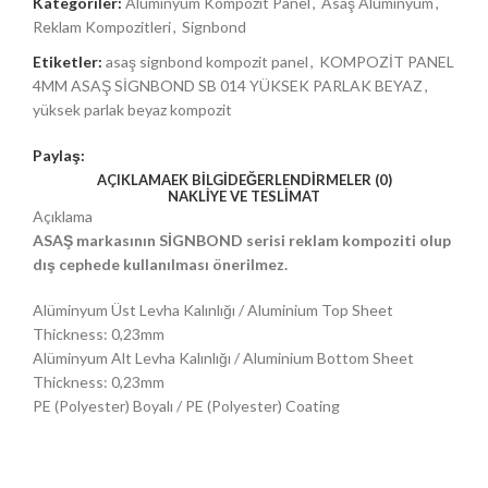
Kategoriler:
Alüminyum Kompozit Panel
,
Asaş Alüminyum
,
Reklam Kompozitleri
,
Signbond
Etiketler:
asaş signbond kompozit panel
,
KOMPOZİT PANEL
4MM ASAŞ SİGNBOND SB 014 YÜKSEK PARLAK BEYAZ
,
yüksek parlak beyaz kompozit
Paylaş:
AÇIKLAMA
EK BILGI
DEĞERLENDIRMELER (0)
NAKLIYE VE TESLIMAT
Açıklama
ASAŞ markasının SİGNBOND serisi reklam kompoziti olup
dış cephede kullanılması önerilmez.
Alüminyum Üst Levha Kalınlığı / Aluminium Top Sheet
Thickness: 0,23mm
Alüminyum Alt Levha Kalınlığı / Aluminium Bottom Sheet
Thickness: 0,23mm
PE (Polyester) Boyalı / PE (Polyester) Coating