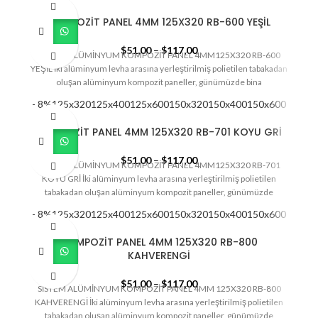
KOMPOZİT PANEL 4MM 125X320 RB-600 YEŞİL
$
51,00
–
$
117,00
SİSTEM ALÜMİNYUM KOMPOZİT PANEL 4MM125X320 RB-600
YEŞİL İki alüminyum levha arasına yerleştirilmiş polietilen tabakadan
oluşan alüminyum kompozit paneller, günümüzde bina
- 8%
125x320
125x400
125x600
150x320
150x400
150x600
KOMPOZİT PANEL 4MM 125X320 RB-701 KOYU GRİ
$
51,00
–
$
117,00
SİSTEM ALÜMİNYUM KOMPOZİT PANEL 4MM125X320 RB-701
KOYU GRİ İki alüminyum levha arasına yerleştirilmiş polietilen
tabakadan oluşan alüminyum kompozit paneller, günümüzde
- 8%
125x320
125x400
125x600
150x320
150x400
150x600
KOMPOZİT PANEL 4MM 125X320 RB-800
KAHVERENGİ
$
51,00
–
$
117,00
SİSTEM ALÜMİNYUM KOMPOZİT PANEL 4MM 125X320 RB-800
KAHVERENGİ İki alüminyum levha arasına yerleştirilmiş polietilen
tabakadan oluşan alüminyum kompozit paneller, günümüzde