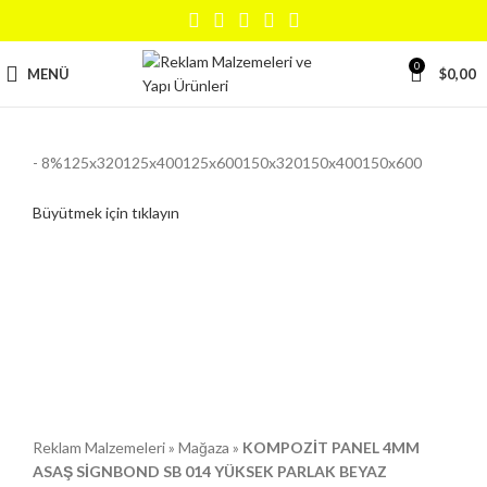
0
MENÜ
$
0,00
- 8%
125x320
125x400
125x600
150x320
150x400
150x600
Büyütmek için tıklayın
Reklam Malzemeleri
»
Mağaza
»
KOMPOZİT PANEL 4MM
ASAŞ SİGNBOND SB 014 YÜKSEK PARLAK BEYAZ