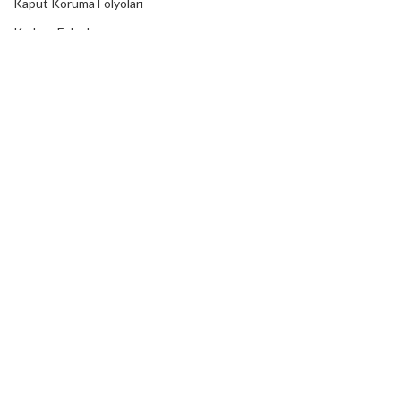
Kaput Koruma Folyoları
Karbon Folyolar
Kesim Folyoları
Kumlama Folyolar
Lümen Folyolar
Mekanik Folyolar
Mıknatıslı Folyolar
Reklektif Folyolar
Reflektörlü Tır Şeritleri
Transfer Bantları
Translusent Folyolar
Transparan Folyolar
Yardımcı Ürünler
Laminasyonlar