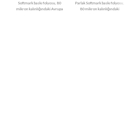
Softmark baskı folyosu, 80
Parlak Softmark baskı folyosu,
mikron kalınlığındaki Avrupa
80 mikron kalınlığındaki
m
PVC ve 138 gram silikonlu
Avrupa PVC ve 138 gram
taşıyıcı kağıttan
silikonlu