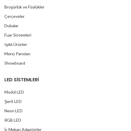
Broşürlük ve Föylükler
Çerçeveler
Dubalar
Fuar Sistemleri
Işıklı Ürünler
Menü Panoları
Showboard
LED SİSTEMLERİ
Modül LED
Şerit LED
Neon LED
RGB LED
İç Mekan Adaptörler