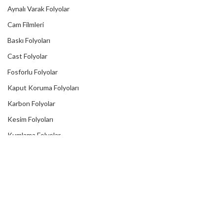
Aynalı Varak Folyolar
Cam Filmleri
Baskı Folyoları
Cast Folyolar
Fosforlu Folyolar
Kaput Koruma Folyoları
Karbon Folyolar
Kesim Folyoları
Kumlama Folyolar
Lümen Folyolar
Mekanik Folyolar
Mıknatıslı Folyolar
Reklektif Folyolar
Reflektörlü Tır Şeritleri