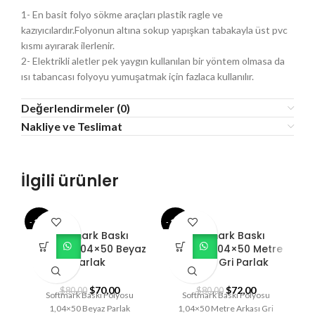
1- En basit folyo sökme araçları plastik ragle ve
kazıyıcılardır.Folyonun altına sokup yapışkan tabakayla üst pvc
kısmı ayırarak ilerlenir.
2- Elektrikli aletler pek yaygın kullanılan bir yöntem olmasa da
ısı tabancası folyoyu yumuşatmak için fazlaca kullanılır.
Değerlendirmeler (0)
Nakliye ve Teslimat
İlgili ürünler
- 13%
- 10%
- 1
Softmark Baskı
Softmark Baskı
Folyosu 1,04×50 Beyaz
Folyosu 1,04×50 Metre
F
Parlak
Arkası Gri Parlak
$
70,00
$
72,00
$
80,00
$
80,00
Softmark Baskı Folyosu
Softmark Baskı Folyosu
1,04×50 Beyaz Parlak
1,04×50 Metre Arkası Gri
1,