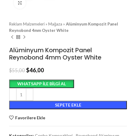
Büyütmek için tıklayın
Reklam Malzemeleri
»
Mağaza
»
Alüminyum Kompozit Panel
Reynobond 4mm Oyster White
Alüminyum Kompozit Panel
Reynobond 4mm Oyster White
$
46,00
$
55,00
WHATSAPP ILE BILGI AL
SEPETE EKLE
Favorilere Ekle
Kategoriler:
Cephe Kompozitleri
,
Reynobond Alüminyum