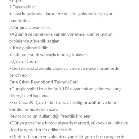
2.Dayanıklılık:
•Hava koşullarına, darbelere ve UV ışınlarına karşı uzun
ömürlüdür.
3.Yangına Dayanıklılık:
•A2 sınıfı seçeneklerle yangın yönetmeliklerine uygun
projelerde güvenlik sağlar.
4.Kolay İşlenebilirlik:
•Hafif ve esnek yapısıyla montajı kolaydır.
5.Çevre Dostu:
•Geri dönüştürülebilir yapısıyla çevreye duyarlı projelerde
tercih edilir.
Öne Çıkan Reynobond Teknolojileri
•Duragloss®: Uzun ömürlü, UV dayanımlı ve çizilmeye karşı
dirençli özel kaplama.
•EcoClean®: Çevre dostu, hava kirliliğini azaltan ve kendi
kendini temizleyen yüzey.
Reynobond’un Kullanıldığı Prestijli Projeler
•Dünya genelinde birçok alışveriş merkezi, yüksek katlı bina ve
ticari projede tercih edilmektedir.
•Modern tasarım ve yüksek dayanıklılık gerektiren projelerde