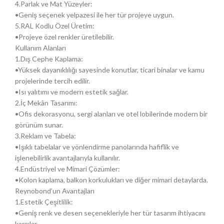
4.Parlak ve Mat Yüzeyler:
•Geniş seçenek yelpazesi ile her tür projeye uygun.
5.RAL Kodlu Özel Üretim:
•Projeye özel renkler üretilebilir.
Kullanım Alanları
1.Dış Cephe Kaplama:
•Yüksek dayanıklılığı sayesinde konutlar, ticari binalar ve kamu
projelerinde tercih edilir.
•Isı yalıtımı ve modern estetik sağlar.
2.İç Mekân Tasarımı:
•Ofis dekorasyonu, sergi alanları ve otel lobilerinde modern bir
görünüm sunar.
3.Reklam ve Tabela:
•Işıklı tabelalar ve yönlendirme panolarında hafiflik ve
işlenebilirlik avantajlarıyla kullanılır.
4.Endüstriyel ve Mimari Çözümler:
•Kolon kaplama, balkon korkulukları ve diğer mimari detaylarda.
Reynobond’un Avantajları
1.Estetik Çeşitlilik:
•Geniş renk ve desen seçenekleriyle her tür tasarım ihtiyacını
karşılar.