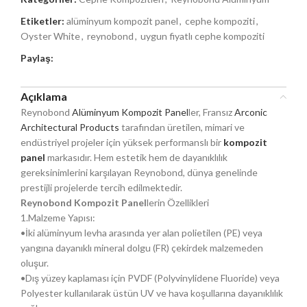
Etiketler:
alüminyum kompozit panel
,
cephe kompoziti
,
Oyster White
,
reynobond
,
uygun fiyatlı cephe kompoziti
Paylaş:
Açıklama
Reynobond
Alüminyum Kompozit Panel
ler, Fransız
Arconic
Architectural Products
tarafından üretilen, mimari ve
endüstriyel projeler için yüksek performanslı bir
kompozit
panel
markasıdır. Hem estetik hem de dayanıklılık
gereksinimlerini karşılayan Reynobond, dünya genelinde
prestijli projelerde tercih edilmektedir.
Reynobond Kompozit Panel
lerin Özellikleri
1.Malzeme Yapısı:
•İki alüminyum levha arasında yer alan polietilen (PE) veya
yangına dayanıklı mineral dolgu (FR) çekirdek malzemeden
oluşur.
•Dış yüzey kaplaması için PVDF (Polyvinylidene Fluoride) veya
Polyester kullanılarak üstün UV ve hava koşullarına dayanıklılık