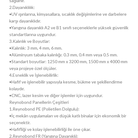
sağlanır.
2.Dayanıklılık:
•UV ışınlarına, kimyasallara, sıcaklık değişimlerine ve darbelere
karşı dayanıklıdır.
•Yangına dayanıklı A2 ve B1 sınıfı seçeneklerle yüksek güvenlik
standartlarına uygundur.
3.Kalınlık ve Boyutlar:
•Kalınlık: 3 mm, 4 mm, 6 mm.
•Alüminyum tabaka kalınlığı: 0.3 mm, 0.4 mm veya 0.5 mm.
•Standart boyutlar: 1250 mm x 3200 mm, 1500 mm x 4000 mm
veya projeye özel ölçüler.
4.Esneklik ve İşlenebilirlik:
•Hafif ve işlenebilir yapısıyla kesme, bükme ve şekillendirme
kolaydır.
•CNC, lazer kesim ve diğer işlemler için uygundur.
Reynobond Panellerin Çeşitleri
1.Reynobond PE (Polietilen Dolgulu):
•İç mekân uygulamaları ve düşük katlı binalar için ekonomik bir
seçenektir.
•Hafifliği ve kolay işlenebilirliği ile öne çıkar.
2.Reynobond FR (Yangına Dayanıklı):