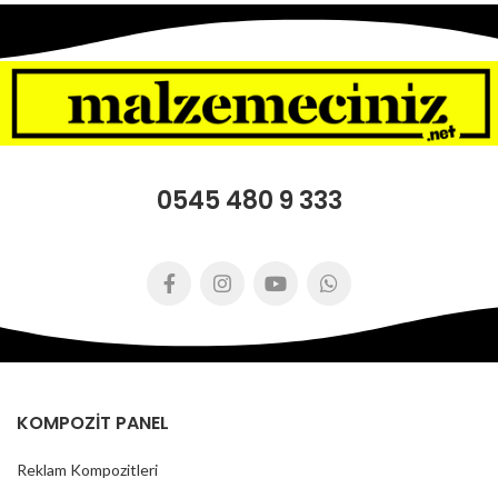
ışınlarına karşı yüksek
kompozit panel
performans gösterir.
Akustik izolasyonu ve
titreşim emme özelliği
gösterir.
Sıcaklık dayanım aralığı -50
‘C - +85 ‘C arasıdır.
Sert dış çevre
0545 480 9 333
koşullarında,iyi derecede
asidik ve bazik dayanım
performansı gösterir.
Pürüzsüz,düz ve parlak
yüzey özelliğine sahiptir.
Isı yalıtım ve alev almaz
özelliği ile diğer kompozit
panellerden ayrılır.
KOMPOZİT PANEL
Reklam Kompozitleri