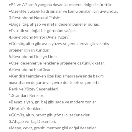
•B1 ve A2 sınıfı yangına dayanıklı mineral dolgu ile üretilir.
•Özellikle yüksek katlı binalar ve kamu binaları için uygundur.
3.Reynobond Natural Finish:
•Doğal taş, ahşap ve metal desenli paneller sunar.
•Estetik ve doğal bir görünüm sağlar.
4.Reynobond Mirror (Ayna Yüzey):
•Gümüş, altın gibi ayna yüzey seçenekleriyle şık ve lüks
projeler için uygundur.
5.Reynobond Design Line:
•Özel desenler ve renklerle projelere özgünlük katar.
6.Reynobond EcoClean:
•Kendini temizleyen özel kaplaması sayesinde bakım
masraflarını düşürür ve çevre dostu bir seçenektir.
Renk ve Yüzey Seçenekleri
1.Standart Renkler:
•Beyaz, siyah, gri, bej gibi sade ve modern tonlar.
2.Metalik Renkler:
•Gümüş, altın, bronz gibi göz alıcı seçenekler.
3.Ahşap ve Taş Desenleri:
•Meşe, ceviz, granit, mermer gibi doğal desenler.