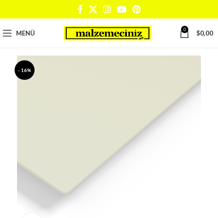
0
MENÜ
$
0,00
- 16%