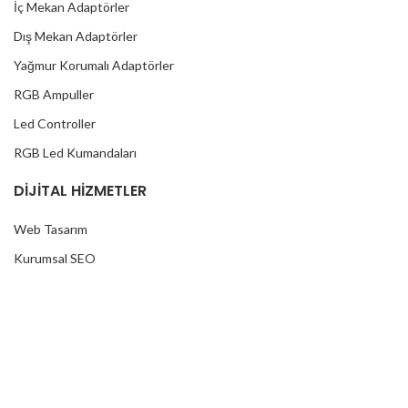
İç Mekan Adaptörler
Dış Mekan Adaptörler
Yağmur Korumalı Adaptörler
RGB Ampuller
Led Controller
RGB Led Kumandaları
DİJİTAL HİZMETLER
Web Tasarım
Kurumsal SEO
Sosyal Medya
E-Ticaret
REKLAM FOLYOLARI
Araç Kaplama Folyoları