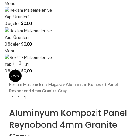
Menü
0
öğeler
$
0,00
0
öğeler
$
0,00
Menü
Büyütmek için tıklayın
0
öğeler
$
0,00
- 27%
Reklam Malzemeleri
»
Mağaza
»
Alüminyum Kompozit Panel
Reynobond 4mm Granite Gray
Alüminyum Kompozit Panel
Reynobond 4mm Granite