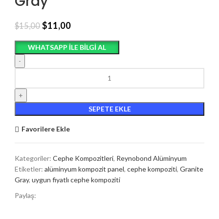
Gray
$
11,00
$
15,00
WHATSAPP ILE BILGI AL
SEPETE EKLE
Favorilere Ekle
Kategoriler:
Cephe Kompozitleri
,
Reynobond Alüminyum
Etiketler:
alüminyum kompozit panel
,
cephe kompoziti
,
Granite
Gray
,
uygun fiyatlı cephe kompoziti
Paylaş: