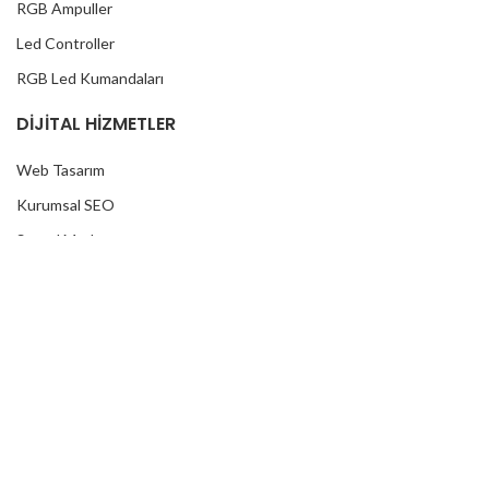
RGB Ampuller
Led Controller
RGB Led Kumandaları
DİJİTAL HİZMETLER
Web Tasarım
Kurumsal SEO
Sosyal Medya
E-Ticaret
REKLAM FOLYOLARI
Araç Kaplama Folyoları
Aynalı Varak Folyolar
Cam Filmleri
Baskı Folyoları