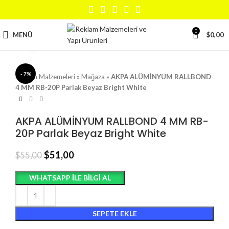
0
MENÜ
$
0,00
Büyütmek için tıklayın
- 7%
Reklam Malzemeleri
»
Mağaza
»
AKPA ALÜMİNYUM RALLBOND
4 MM RB-20P Parlak Beyaz Bright White
AKPA ALÜMİNYUM RALLBOND 4 MM RB-
20P Parlak Beyaz Bright White
$
51,00
$
55,00
WHATSAPP ILE BILGI AL
SEPETE EKLE