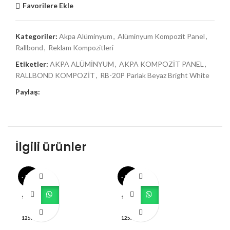
Favorilere Ekle
Kategoriler:
Akpa Alüminyum
,
Alüminyum Kompozit Panel
,
Rallbond
,
Reklam Kompozitleri
Etiketler:
AKPA ALÜMİNYUM
,
AKPA KOMPOZİT PANEL
,
RALLBOND KOMPOZİT
,
RB-20P Parlak Beyaz Bright White
Paylaş:
İlgili ürünler
- 11%
- 11%
- 
125X320
125X320
12
125X400
125X400
12