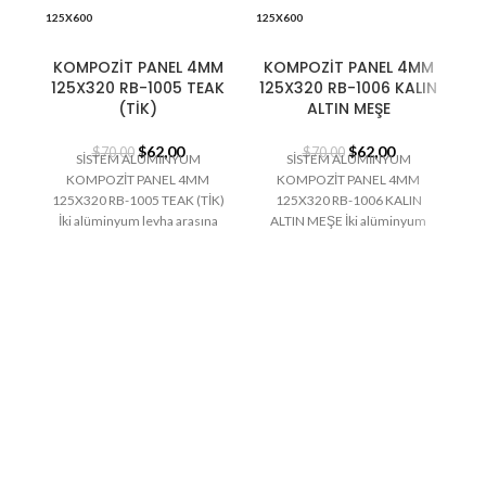
125X600
125X600
12
150X320
150X320
15
KOMPOZİT PANEL 4MM
KOMPOZİT PANEL 4MM
K
125X320 RB-1005 TEAK
125X320 RB-1006 KALIN
150X400
(TİK)
150X400
ALTIN MEŞE
15
150X600
150X600
15
$
62,00
$
62,00
$
70,00
$
70,00
SİSTEM ALÜMİNYUM
SİSTEM ALÜMİNYUM
KOMPOZİT PANEL 4MM
KOMPOZİT PANEL 4MM
125X320 RB-1005 TEAK (TİK)
125X320 RB-1006 KALIN
1
İki alüminyum levha arasına
ALTIN MEŞE İki alüminyum
İ
yerleştirilmiş polietilen
levha arasına yerleştirilmiş
tabakadan oluşan alüminyum
polietilen tabakadan oluşan
t
kompozit paneller,
alüminyum kompozit
k