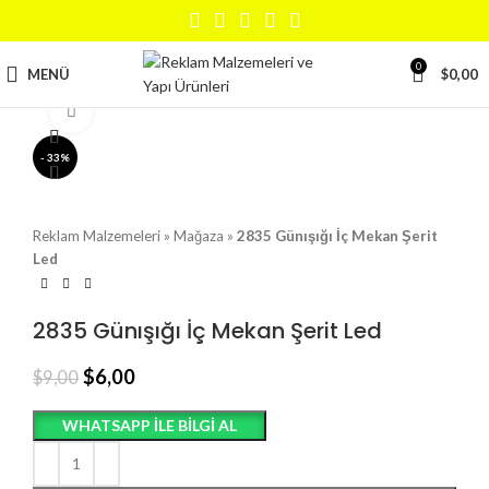
0
MENÜ
$
0,00
Büyütmek için tıklayın
- 33%
Reklam Malzemeleri
»
Mağaza
»
2835 Günışığı İç Mekan Şerit
Led
2835 Günışığı İç Mekan Şerit Led
$
6,00
$
9,00
WHATSAPP ILE BILGI AL