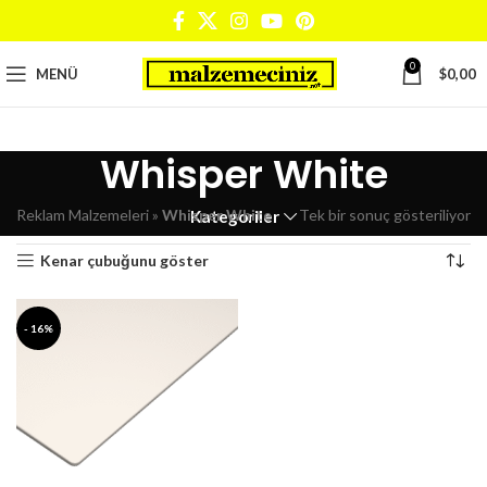
0
MENÜ
$
0,00
Whisper White
Reklam Malzemeleri
»
Whisper White
Tek bir sonuç gösteriliyor
Kategoriler
Kenar çubuğunu göster
- 16%