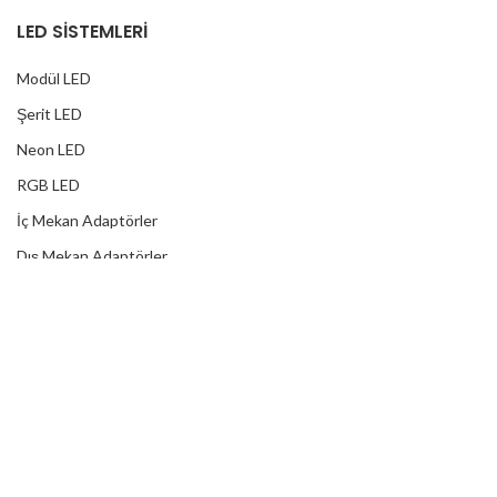
LED SİSTEMLERİ
Modül LED
Şerit LED
Neon LED
RGB LED
İç Mekan Adaptörler
Dış Mekan Adaptörler
Yağmur Korumalı Adaptörler
RGB Ampuller
Led Controller
RGB Led Kumandaları
DİJİTAL HİZMETLER
Web Tasarım