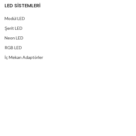
LED SİSTEMLERİ
Modül LED
Şerit LED
Neon LED
RGB LED
İç Mekan Adaptörler
Dış Mekan Adaptörler
Yağmur Korumalı Adaptörler
RGB Ampuller
Led Controller
RGB Led Kumandaları
DİJİTAL HİZMETLER
Web Tasarım