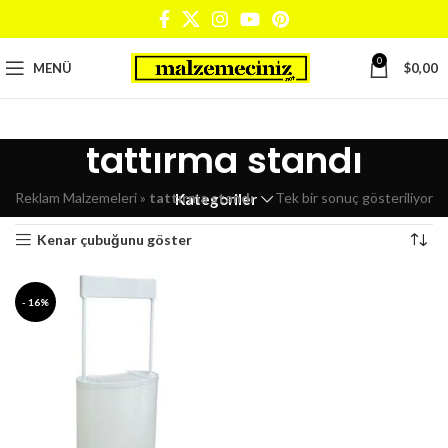
0
MENÜ
$
0,00
tattırma standı
Reklam Malzemeleri
»
tattırma standı
Tek bir sonuç gösteriliyor
Kategoriler
Kenar çubuğunu göster
- 16%