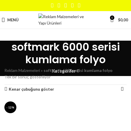
0
MENÜ
$
0,00
softmark 6000 serisi
kumlama folyo
Reklam Malzemeleri
»
softmark 6000 serisi kumlama folyo
Kategoriler
Tek bir sonuç gösteriliyor
Kenar çubuğunu göster
- 12%