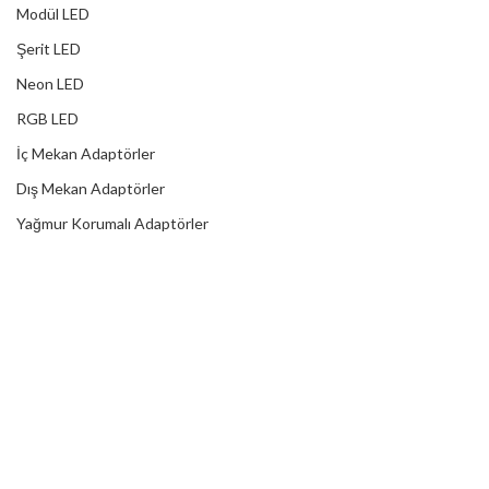
Modül LED
Şerit LED
Neon LED
RGB LED
İç Mekan Adaptörler
Dış Mekan Adaptörler
Yağmur Korumalı Adaptörler
RGB Ampuller
Led Controller
RGB Led Kumandaları
DİJİTAL HİZMETLER
Web Tasarım
Kurumsal SEO