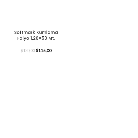
Softmark Kumlama
Folyo 1,26×50 Mt.
$
115,00
$
130,00