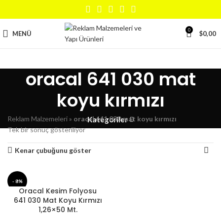
0
MENÜ
$
0,00
oracal 641 030 mat
koyu kırmızı
Reklam Malzemeleri
»
oracal 641 030 mat koyu kırmızı
Kategoriler
Tek bir sonuç gösteriliyor
Kenar çubuğunu göster
- 8%
Oracal Kesim Folyosu
641 030 Mat Koyu Kırmızı
1,26×50 Mt.