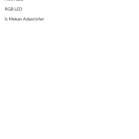
RGB LED
İç Mekan Adaptörler
Dış Mekan Adaptörler
Yağmur Korumalı Adaptörler
RGB Ampuller
Led Controller
RGB Led Kumandaları
DİJİTAL HİZMETLER
Web Tasarım
Kurumsal SEO
Sosyal Medya
E-Ticaret