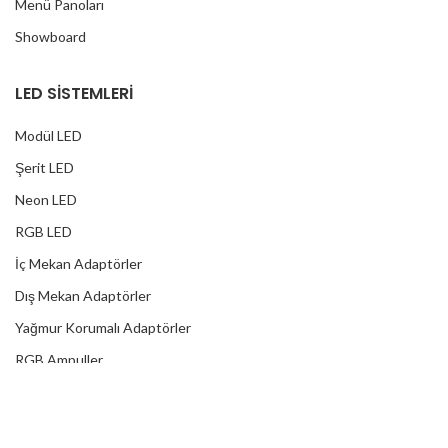
Menü Panoları
Showboard
LED SİSTEMLERİ
Modül LED
Şerit LED
Neon LED
RGB LED
İç Mekan Adaptörler
Dış Mekan Adaptörler
Yağmur Korumalı Adaptörler
RGB Ampuller
Led Controller
RGB Led Kumandaları