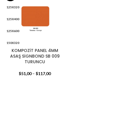
125X320
125X400
125X600
150X320
KOMPOZİT PANEL 4MM
150X400
ASAŞ SİGNBOND SB 009
TURUNCU
150X600
$
51,00
–
$
117,00