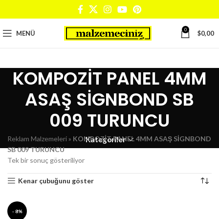
0
MENÜ
$
0,00
KOMPOZİT PANEL 4MM
ASAŞ SİGNBOND SB
009 TURUNCU
Reklam Malzemeleri
»
KOMPOZİT PANEL 4MM ASAŞ SİGNBOND
Kategoriler
SB 009 TURUNCU
Tek bir sonuç gösteriliyor
Kenar çubuğunu göster
- 8%