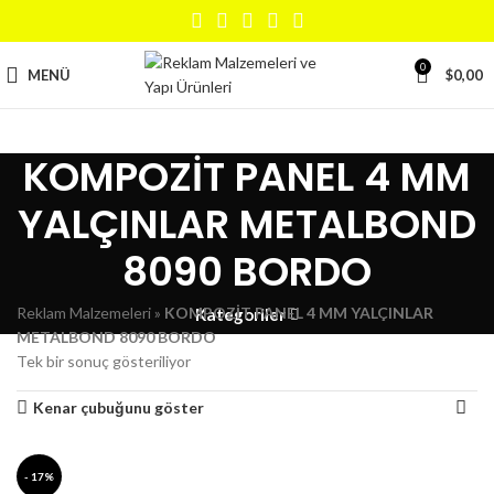
0
MENÜ
$
0,00
KOMPOZİT PANEL 4 MM
YALÇINLAR METALBOND
8090 BORDO
Reklam Malzemeleri
»
KOMPOZİT PANEL 4 MM YALÇINLAR
Kategoriler
METALBOND 8090 BORDO
Tek bir sonuç gösteriliyor
Kenar çubuğunu göster
- 17%