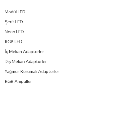
Modül LED
Şerit LED
Neon LED
RGB LED
İç Mekan Adaptörler
Dış Mekan Adaptörler
Yağmur Korumalı Adaptörler
RGB Ampuller
Led Controller
RGB Led Kumandaları
DİJİTAL HİZMETLER
Web Tasarım
Kurumsal SEO