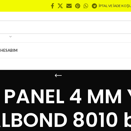
İPTAL VE İADE KOŞ
M
HESABIM
 PANEL 4 MM 
LBOND 8010 