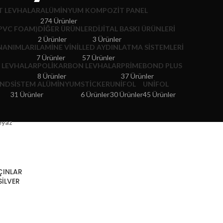
 LEVHALAR
ALÜMINYUM KOMPOZIT PANEL
274 Ürünler
PVC FOAM)
DIĞER ÜRÜNLER
DIJITAL BASKI ÜRÜNLERI
2 Ürünler
3 Ürünler
NANIMLARI
LAMINE VINIL
LED AYDINLATMA SISTEMLERI
7 Ürünler
57 Ürünler
) LEVHALAR
POLIKARBON LEVHALAR
PRIMEBOND PLUS
8 Ürünler
37 Ürünler
OND
SISTEM ALÜMINYUM
STICKER
UNIFOL
UNIFOL
31 Ürünler
6 Ürünler
30 Ürünler
45 Ürünler
eyaz
ÇINLAR
İLVER