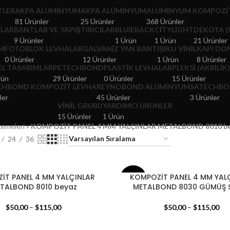
TLER
AKPA ALÜMINYUM
AKPA ALÜMINYUM
ALÜMINYUM KOMPOZIT
81 Ürünler
25 Ürünler
368 Ürünler
TLAR
BANTLAR VE YAPIŞTIRICILAR
BLUIEBACK
CITYLIGHT
DEKOTA (
9 Ürünler
1 Ürün
1 Ürün
21 Ürünler
M
FOTOBLOK LEVHALAR
GALVANIZ YAN BANT
IŞIKLI VINIL
KAPI DO
0 Ürünler
12 Ürünler
1 Ürün
8 Ürünler
EL TASARIMLAR
PETECHBOND
PLASTIK LEVHALAR
PLEKSI (AKRILIK
rün
29 Ürünler
0 Ürünler
15 Ürünler
CHBOND KOMPOZIT LEVHA
REYNOBOND ALÜMINYUM
SATECHB
ler
45 Ürünler
3 Ürünler
VINIL GRUBU
YARDIMCI ÜRÜNLER
15 Ürünler
1 Ürün
zemeleri
»
KOMPOZİT PANEL 4 MM YALÇINLAR METALBOND 8010 b
24
36
İT PANEL 4 MM YALÇINLAR
KOMPOZİT PANEL 4 MM YAL
- 17%
TALBOND 8010 beyaz
METALBOND 8030 GÜMÜŞ S
125X320
$
50,00
–
$
115,00
$
50,00
–
$
115,00
125X400