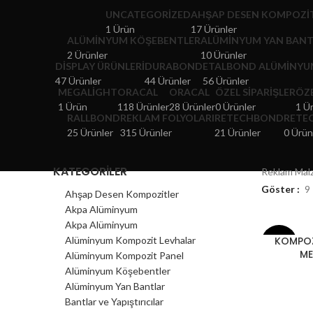
UNCATEGORIZED
AHŞAP DESEN KOMPOZI
1 Ürün
17 Ürünler
ALÜMINYUM KÖŞEBENTLER
ALÜMINYUM YAN BAN
2 Ürünler
10 Ürünler
DISPLAY ÜRÜNLERI
DURABOND
ETALBOND ALÜMINYU
47 Ürünler
44 Ürünler
56 Ürünler
MEGALIGHT
ORACAL
ORACAL
ÖZEL SIPARIŞLER
ÖZ
1 Ürün
118 Ürünler
28 Ürünler
0 Ürünler
1 Ü
RALLBOND
REKLAM FOLYOLARI
RETECHBOND
RETE
25 Ürünler
315 Ürünler
21 Ürünler
0 Ürün
KATEGORILER
Reklam Mal
Göster
9
Ahşap Desen Kompozitler
Akpa Alüminyum
Akpa Alüminyum
KOMPOZ
Alüminyum Kompozit Levhalar
- 17%
ME
Alüminyum Kompozit Panel
Alüminyum Köşebentler
125X320
Alüminyum Yan Bantlar
Bantlar ve Yapıştırıcılar
125X400