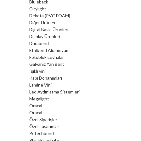
Bluıeback
Citylight
125X600
Dekota (PVC FOAM)
Diğer Ürünler
Dijital Baskı Ürünleri
150X320
Display Ürünleri
Durabond
150X400
Etalbond Alüminyum
Fotoblok Levhalar
150X600
Galvaniz Yan Bant
Işıklı vinil
Kapı Donanımları
Lamine Vinil
Led Aydınlatma Sistemleri
Megalight
Oracal
Oracal
Özel Siparişler
Özel Tasarımlar
Petechbond
Plastik Levhalar