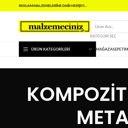
REKLAM MALZEMELERİNE DAİR HERŞEY...
KATEGORI SEÇ
ÜRÜN KATEGORILERI
MAĞAZA
SEPETI
KOMPOZİT
META