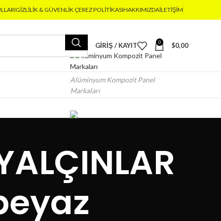
ULLARI
GIZLILIK & GÜVENLIK ÇEREZ POLITIKASI
HAKKIMIZDA
İLETIŞIM
0
GIRIŞ / KAYIT
$
0,00
Alüminyum Kompozit Panel
Markaları
YALÇINLAR
beyaz