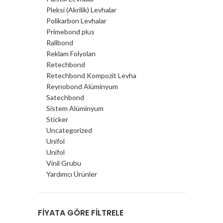
Pleksi (Akrilik) Levhalar
Polikarbon Levhalar
Primebond plus
Rallbond
Reklam Folyoları
Retechbond
Retechbond Kompozit Levha
Reynobond Alüminyum
Satechbond
Sistem Alüminyum
Sticker
Uncategorized
Unifol
Unifol
Vinil Grubu
Yardımcı Ürünler
FIYATA GÖRE FILTRELE