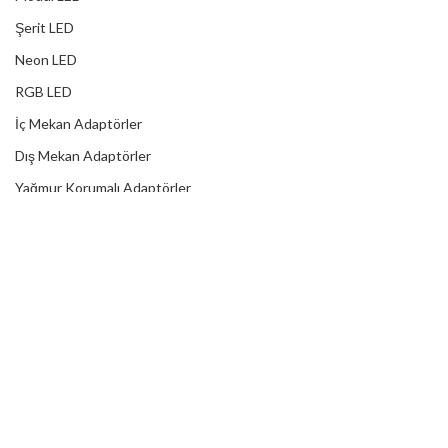
Şerit LED
Neon LED
RGB LED
İç Mekan Adaptörler
Dış Mekan Adaptörler
Yağmur Korumalı Adaptörler
RGB Ampuller
Led Controller
RGB Led Kumandaları
DİJİTAL HİZMETLER
Web Tasarım
Kurumsal SEO
Sosyal Medya