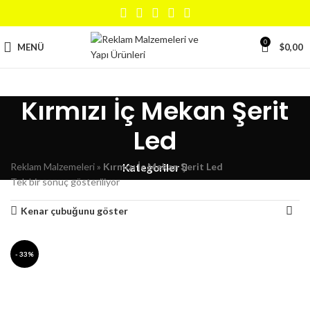
0
MENÜ
$
0,00
Kırmızı İç Mekan Şerit
Led
Reklam Malzemeleri
»
Kırmızı İç Mekan Şerit Led
Kategoriler
Tek bir sonuç gösteriliyor
Kenar çubuğunu göster
- 33%