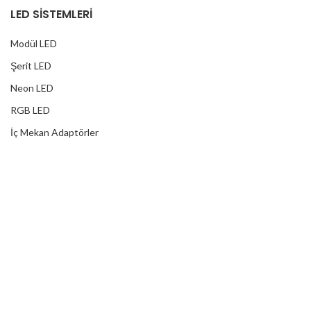
LED SİSTEMLERİ
Modül LED
Şerit LED
Neon LED
RGB LED
İç Mekan Adaptörler
Dış Mekan Adaptörler
Yağmur Korumalı Adaptörler
RGB Ampuller
Led Controller
RGB Led Kumandaları
DİJİTAL HİZMETLER
Web Tasarım