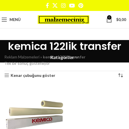
0
MENÜ
$
0,00
kemica 122lik transfer
Reklam Malzemeleri
»
kemica 122lik transfer
Kategoriler
Tek bir sonuç gösteriliyor
Kenar çubuğunu göster