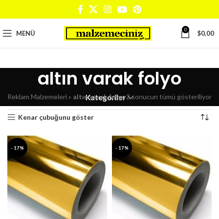
0
MENÜ
$
0,00
altın varak folyo
Reklam Malzemeleri
»
altın varak folyo
2 sonucun tümü gösteriliyor
Kategoriler
Kenar çubuğunu göster
- 17%
- 17%