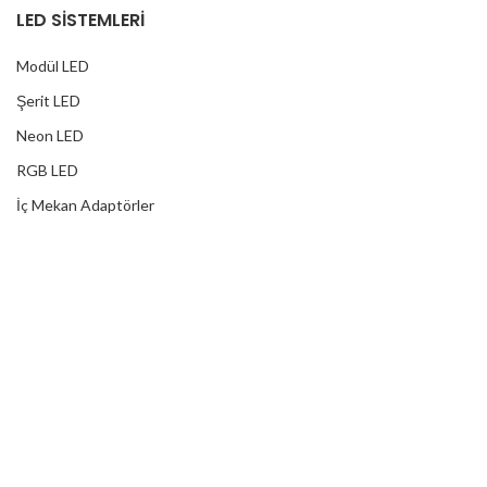
LED SİSTEMLERİ
Modül LED
Şerit LED
Neon LED
RGB LED
İç Mekan Adaptörler
Dış Mekan Adaptörler
Yağmur Korumalı Adaptörler
RGB Ampuller
Led Controller
RGB Led Kumandaları
DİJİTAL HİZMETLER
Web Tasarım