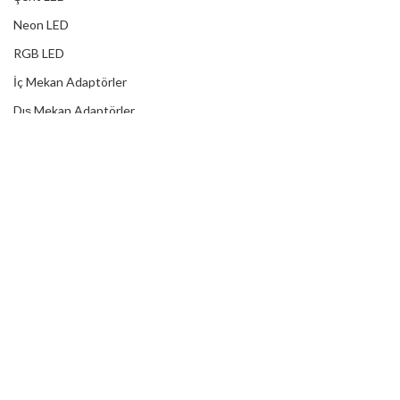
Neon LED
RGB LED
İç Mekan Adaptörler
Dış Mekan Adaptörler
Yağmur Korumalı Adaptörler
RGB Ampuller
Led Controller
RGB Led Kumandaları
DİJİTAL HİZMETLER
Web Tasarım
Kurumsal SEO
Sosyal Medya
E-Ticaret