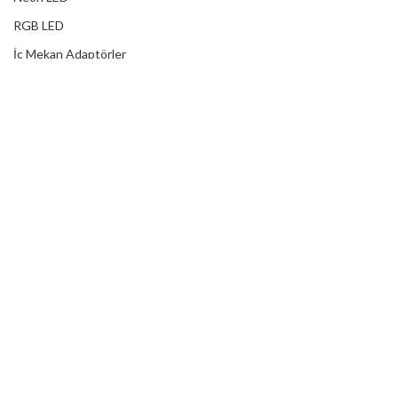
RGB LED
İç Mekan Adaptörler
Dış Mekan Adaptörler
Yağmur Korumalı Adaptörler
RGB Ampuller
Led Controller
RGB Led Kumandaları
DİJİTAL HİZMETLER
Web Tasarım
Kurumsal SEO
Sosyal Medya
E-Ticaret