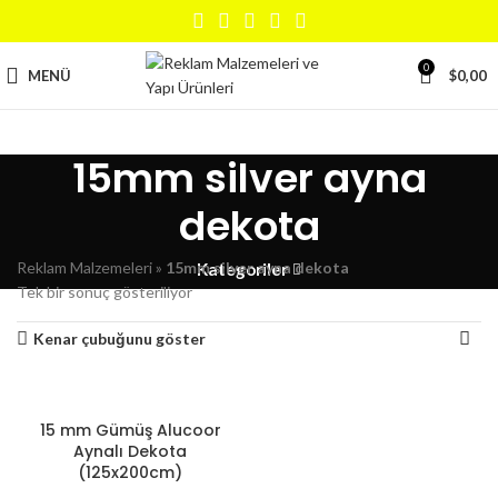
0
MENÜ
$
0,00
15mm silver ayna
dekota
Reklam Malzemeleri
»
15mm silver ayna dekota
Kategoriler
Tek bir sonuç gösteriliyor
Kenar çubuğunu göster
15 mm Gümüş Alucoor
Aynalı Dekota
(125x200cm)