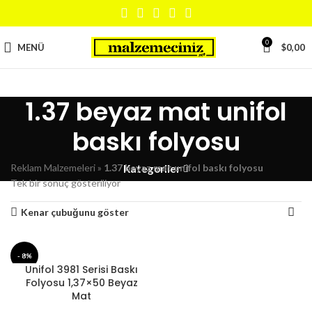
0
MENÜ
$
0,00
1.37 beyaz mat unifol
baskı folyosu
Reklam Malzemeleri
»
1.37 beyaz mat unifol baskı folyosu
Kategoriler
Tek bir sonuç gösteriliyor
Kenar çubuğunu göster
- 8%
Unifol 3981 Serisi Baskı
Folyosu 1,37×50 Beyaz
Mat