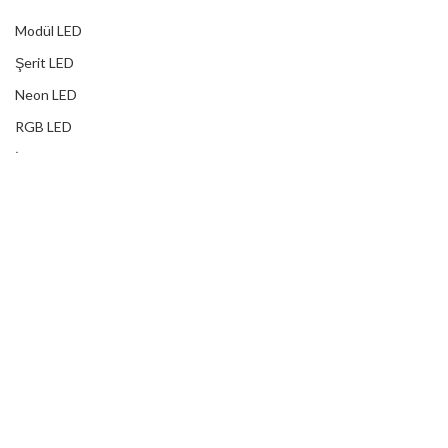
Modül LED
Şerit LED
Neon LED
RGB LED
İç Mekan Adaptörler
Dış Mekan Adaptörler
Yağmur Korumalı Adaptörler
RGB Ampuller
Led Controller
RGB Led Kumandaları
DİJİTAL HİZMETLER
Web Tasarım
Kurumsal SEO